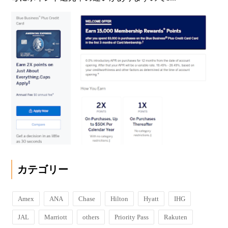
カテゴリー
Amex
ANA
Chase
Hilton
Hyatt
IHG
JAL
Marriott
others
Priority Pass
Rakuten