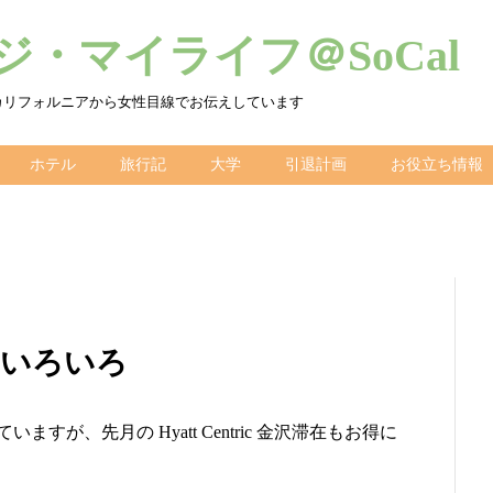
・マイライフ＠SoCal
カリフォルニアから女性目線でお伝えしています
ホテル
旅行記
大学
引退計画
お役立ち情報
ァーいろいろ
が、先月の Hyatt Centric 金沢滞在もお得に