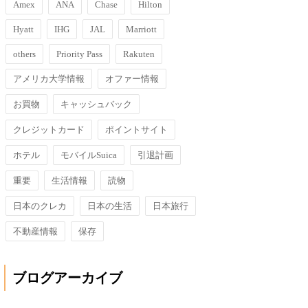
Amex
ANA
Chase
Hilton
Hyatt
IHG
JAL
Marriott
others
Priority Pass
Rakuten
アメリカ大学情報
オファー情報
お買物
キャッシュバック
クレジットカード
ポイントサイト
ホテル
モバイルSuica
引退計画
重要
生活情報
読物
日本のクレカ
日本の生活
日本旅行
不動産情報
保存
ブログアーカイブ