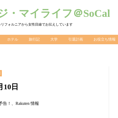
・マイライフ＠SoCal
カリフォルニアから女性目線でお伝えしています
ホテル
旅行記
大学
引退計画
お役立ち情報
報
月10日
予告！、Rakuten 情報