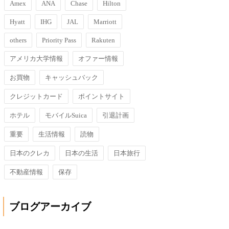
Amex
ANA
Chase
Hilton
Hyatt
IHG
JAL
Marriott
others
Priority Pass
Rakuten
アメリカ大学情報
オファー情報
お買物
キャッシュバック
クレジットカード
ポイントサイト
ホテル
モバイルSuica
引退計画
重要
生活情報
読物
日本のクレカ
日本の生活
日本旅行
不動産情報
保存
ブログアーカイブ