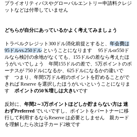
プライオリティパスやグローバルエントリー申請料クレジ
ットなどは付帯していません
どちらが自分にあっているかよく考えてみましょう
トラベルクレジット300ドル消化前提とすると、
年会費は
95ドルvs.
250
ドル
ということになります 95ドルor550ド
ルなら検討の余地がなくても、155ドルの差なら考えたほ
うがいいでしょう 年間155ドルの差で、5万ポイントのボ
ーナスが 750ドルになるか、625ドルになるかの違いで
す つまり、年間5万ドル程のポイントを貯めることがで
きれば Reserve を選択したほうがいいということになりま
す
ポイントの50％増しは大きい
です
反対に、
年間2～3万ポイントほどしか貯まらない方は 迷
わずPreferred
でいいですし、ポイントをパートナーに移
行して利用するならReserve は必要としません 親カード
を理解したら次は子カード2枚です