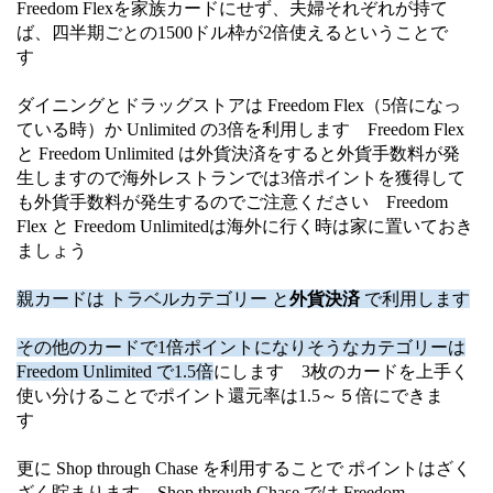
Freedom Flexを家族カードにせず、夫婦それぞれが持て
ば、四半期ごとの1500ドル枠が2倍使えるということで
す
ダイニングとドラッグストアは Freedom Flex（5倍になっ
ている時）か Unlimited の3倍を利用します Freedom Flex
と Freedom Unlimited は外貨決済をすると外貨手数料が発
生しますので海外レストランでは3倍ポイントを獲得して
も外貨手数料が発生するのでご注意ください Freedom
Flex と Freedom Unlimitedは海外に行く時は家に置いておき
ましょう
親カードは トラベルカテゴリー と
外貨決済
で
利用します
その他のカードで1倍ポイントになりそうなカテゴリーは
Freedom Unlimited で1.5倍
にします 3枚のカードを上手く
使い分けることでポイント還元率は1.5～５倍にできま
す
更に Shop through Chase を利用することで ポイントはざく
ざく貯まります Shop through Chase では Freedom