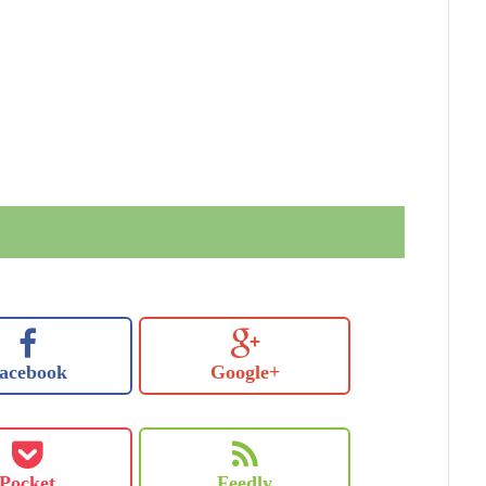
acebook
Google+
Pocket
Feedly