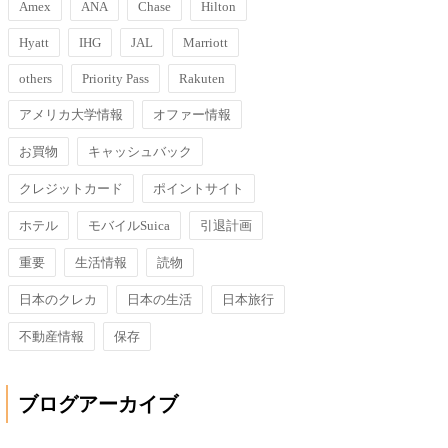
Amex
ANA
Chase
Hilton
Hyatt
IHG
JAL
Marriott
others
Priority Pass
Rakuten
アメリカ大学情報
オファー情報
お買物
キャッシュバック
クレジットカード
ポイントサイト
ホテル
モバイルSuica
引退計画
重要
生活情報
読物
日本のクレカ
日本の生活
日本旅行
不動産情報
保存
ブログアーカイブ