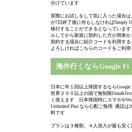
分けています
実際にお試しをして気に入った場合は
が7日終了後に何もしなければSimply 
移行することができるとなっています
ルしてから新規に契約した方が簡単か
契約する場合に紹介コードを利用する
よろしければこちらのコードをご利
海外行くならGoogle Fi
日本に年１回以上帰国するならGoogle Fi
世界２００以上の国で無制限Data&Te
く使えます 日本帰国時にスマホやWi
Unlimited Plus なら心配ご無用 
料です
プランは３種類、４人加入が最も安