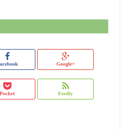
acebook
Google+
Pocket
Feedly