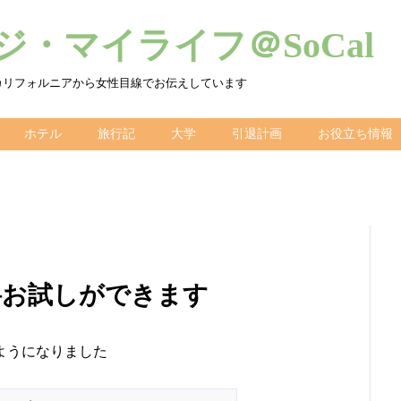
・マイライフ＠SoCal
カリフォルニアから女性目線でお伝えしています
ホテル
旅行記
大学
引退計画
お役立ち情報
間無料お試しができます
きるようになりました