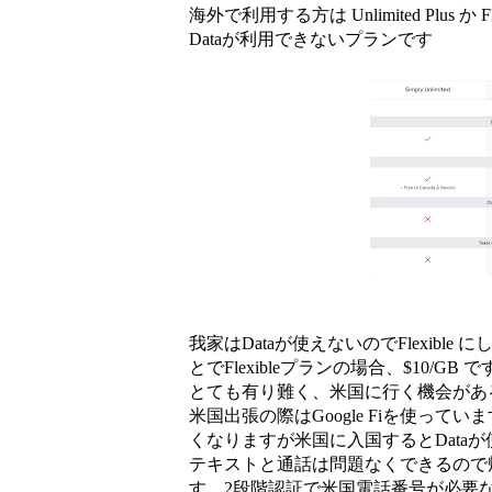
海外で利用する方は Unlimited Plus か F
Dataが利用できないプランです
我家はDataが使えないのでFlexibl
とでFlexibleプランの場合、$10/
とても有り難く、米国に行く機会がある息
米国出張の際はGoogle Fiを使って
くなりますが米国に入国するとDataが
テキストと通話は問題なくできるので帰国
す 2段階認証で米国電話番号が必要