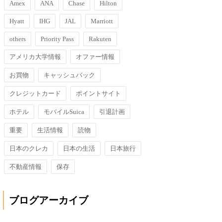
Amex
ANA
Chase
Hilton
Hyatt
IHG
JAL
Marriott
others
Priority Pass
Rakuten
アメリカ大学情報
オファー情報
お買物
キャッシュバック
クレジットカード
ポイントサイト
ホテル
モバイルSuica
引退計画
重要
生活情報
読物
日本のクレカ
日本の生活
日本旅行
不動産情報
保存
ブログアーカイブ