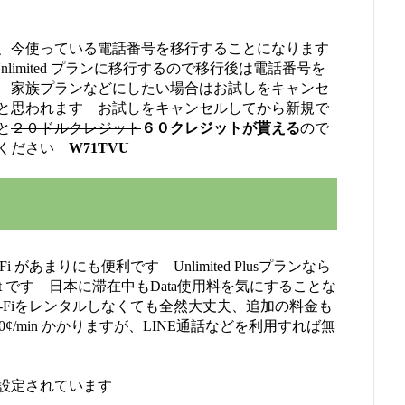
、今使っている電話番号を移行することになります
Unlimited プランに移行するので移行後は電話番号を
 家族プランなどにしたい場合はお試しをキャンセ
と思われます お試しをキャンセルしてから新規で
と
２０ドルクレジット
６０クレジットが貰える
ので
用ください
W71TVU
 があまりにも便利です Unlimited Plusプランなら
xt です 日本に滞在中もData使用料を気にすることな
-Fiをレンタルしなくても全然大丈夫、追加の料金も
通話は20¢/min かかりますが、LINE通話などを利用すれば無
く設定されています