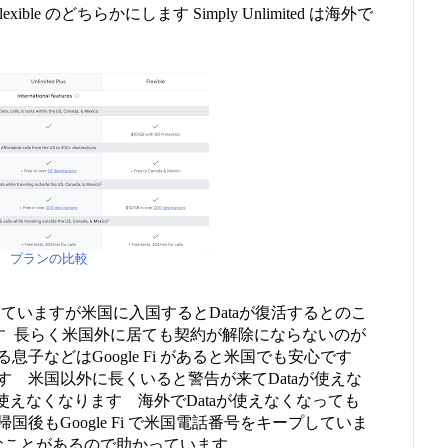
lexible のどちらかにします Simply Unlimited は海外で
プランの比較
e にしていますが米国に入国するとDataが復活するとのこ
GB です 長らく米国外に居ても契約が解除にならないのが
子などはGoogle Fi があると米国でも安心です
います 米国以外に長くいると警告が来てDataが使えな
使えなくなります 海外でDataが使えなくなっても
後もGoogle Fi で米国電話番号をキープしていま
なことがあるので助かっています