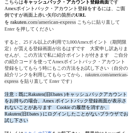
こちらは
キャッシュバック・アカウント登録画面
です
Amexポイントバック・アカウント登録をするには、ご面
倒ですが画面上赤い矢印の箇所の
URL
rakuten
.com/american-express
を
こちらに貼り直して
Enter を押してください
すると、25ドル以上の利用で3,000Amexポイント（期間限
定）が貰える登録画面が出るはずです 大変申し訳ありま
せんが、この方法で私に紹介ポイントが付きます ご自分
の紹介コードを使ってAmexポイントバック・アカウント
登録をしてもらう時にもこの方法をお試し下さい（自分の
紹介リンクを利用してもらってから、
rakuten
.com/american-
express
を貼り直して Enter です）
注意：既にRakuten(旧
Ebates )キャッシュバックアカウント
をお持ちの場合、Amex ポイントバック登録画面が表示さ
れないことがあります Cookie の履歴を消すか、
Rakuten(旧
Ebates )
にログインしたことがないブラウザでお
試し下さい