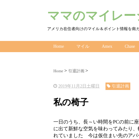
ママのマイレージ
アメリカ在住者向けのマイル＆ポイント情報を南
Home
マイル
Amex
Chase
Home
引退計画
2019年11月2日土曜日
引退計画
私の椅子
一日のうち、長～い時間をPCの前に
に出て新鮮な空気を味わってみたり、
れていました 今は仮住まい先のアパ