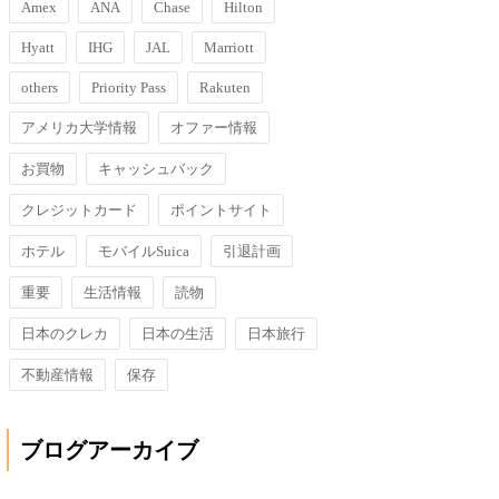
Amex
ANA
Chase
Hilton
Hyatt
IHG
JAL
Marriott
others
Priority Pass
Rakuten
アメリカ大学情報
オファー情報
お買物
キャッシュバック
クレジットカード
ポイントサイト
ホテル
モバイルSuica
引退計画
重要
生活情報
読物
日本のクレカ
日本の生活
日本旅行
不動産情報
保存
ブログアーカイブ